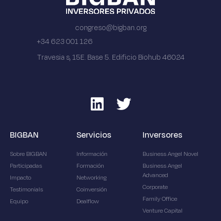
congreso@bigban.org
+34 623 001 126
Travesia s, 15E. Base 5. Edificio Biohub 46024
BIGBAN
Servicios
Inversores
Sobre BIGBAN
Información
Business Angel Novel
Participadas
Formación
Business Angel
Advanced
Impacto
Networking
Corporate
Testimonials
Coinversión
Family Office
Equipo
Dealflow
Venture Capital