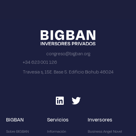
congreso@bigban.org
+34 623 001 126
Travesia s, 15E. Base 5. Edificio Biohub 46024
BIGBAN
Servicios
Inversores
Sobre BIGBAN
Información
Business Angel Novel