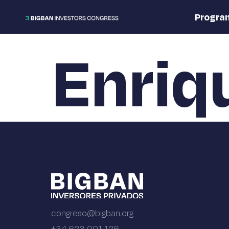
Progra
Enriq
congreso@bigban.org
+34 623 001 126