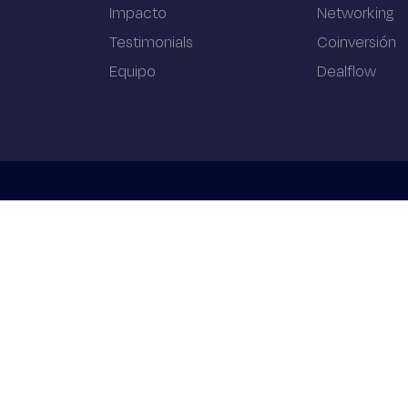
Impacto
Networking
Testimonials
Coinversión
Equipo
Dealflow