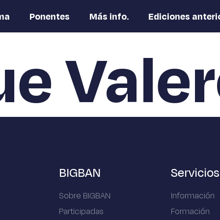
ma
Ponentes
Más info.
Ediciones anteri
ue Vale
BIGBAN
Servicios
Sobre BIGBAN
Información
Participadas
Formación