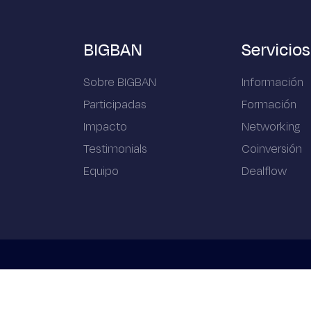
BIGBAN
Servicios
Sobre BIGBAN
Información
Participadas
Formación
Impacto
Networking
Testimonials
Coinversión
Equipo
Dealflow