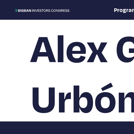
Progra
Alex 
Urbó