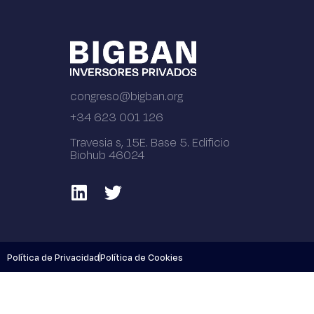
congreso@bigban.org
+34 623 001 126
Travesia s, 15E. Base 5. Edificio
Biohub 46024
Política de Privacidad
Política de Cookies