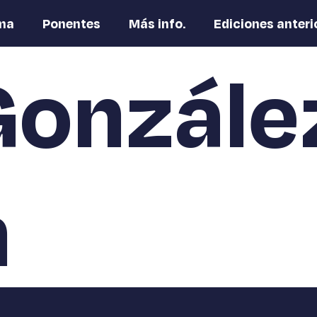
ma
Ponentes
Más info.
Ediciones anteri
Gonzále
n