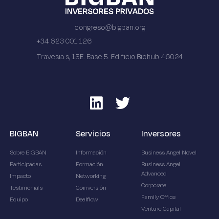
congreso@bigban.org
+34 623 001 126
Travesia s, 15E. Base 5. Edificio Biohub 46024
BIGBAN
Servicios
Inversores
Sobre BIGBAN
Información
Business Angel Novel
Participadas
Formación
Business Angel
Advanced
Impacto
Networking
Corporate
Testimonials
Coinversión
Family Office
Equipo
Dealflow
Venture Capital